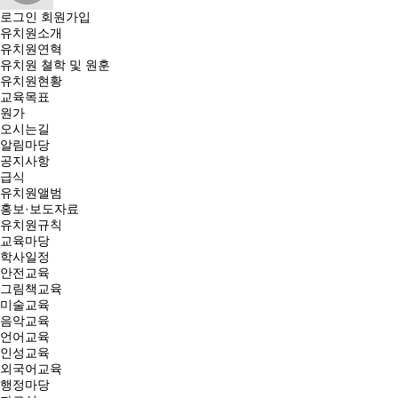
로그인
회원가입
유치원소개
유치원연혁
유치원 쳘학 및 원훈
유치원현황
교육목표
원가
오시는길
알림마당
공지사항
급식
유치원앨범
홍보·보도자료
유치원규칙
교육마당
학사일정
안전교육
그림책교육
미술교육
음악교육
언어교육
인성교육
외국어교육
행정마당