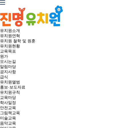
유치원소개
유치원연혁
유치원 쳘학 및 원훈
유치원현황
교육목표
원가
오시는길
알림마당
공지사항
급식
유치원앨범
홍보·보도자료
유치원규칙
교육마당
학사일정
안전교육
그림책교육
미술교육
음악교육